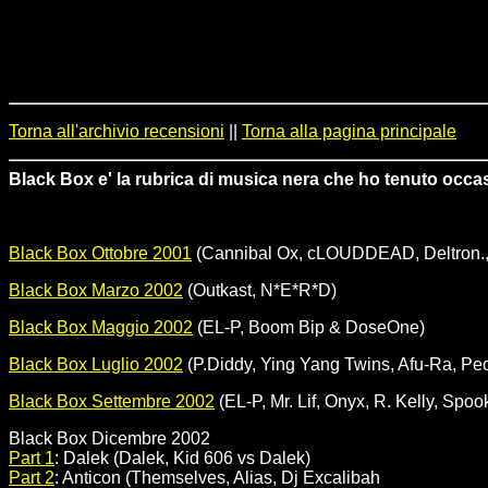
Torna all'archivio recensioni
||
Torna alla pagina principale
Black Box e' la rubrica di musica nera che ho tenuto occas
Black Box Ottobre 2001
(Cannibal Ox, cLOUDDEAD, Deltron., D
Black Box Marzo 2002
(Outkast, N*E*R*D)
Black Box Maggio 2002
(EL-P, Boom Bip & DoseOne)
Black Box Luglio 2002
(P.Diddy, Ying Yang Twins, Afu-Ra, Peo
Black Box Settembre 2002
(EL-P, Mr. Lif, Onyx, R. Kelly, Sp
Black Box Dicembre 2002
Part 1
: Dalek (Dalek, Kid 606 vs Dalek)
Part 2
: Anticon (Themselves, Alias, Dj Excalibah